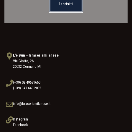
Iscriviti
L’é Bun – Braceriamilanese
Via Giotto, 26
20032 Cormano MI
(+39) 02 49691660
(+39) 347 640 2032
info@braceriamilanese.it
Instagram
Facebook