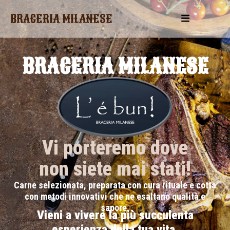
BRACERIA MILANESE
BRACERIA MILANESE
Vi porteremo dove
non siete mai stati!
Carne selezionata, preparata con cura rituale e cotta
con metodi innovativi che ne esaltano qualità e
sapore.
Vieni a vivere la più succulenta
esperienza della tua vita.