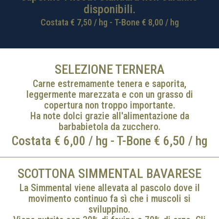
disponibili.
Costata € 7,50 / hg - T-Bone € 8,00 / hg
SELEZIONE TERNERA
Carne estremamente tenera e saporita,
leggermente marezzata e con un grasso di
copertura non troppo importante.
Ha note dolci grazie all'alimentazione da
barbabietola da zucchero.
Costata € 6,00 / hg - T-Bone € 6,50 / hg
SCOTTONA SIMMENTAL BAVARESE
La Simmental viene allevata al pascolo dove il
movimento continuo fa sì che i muscoli si
sviluppino.