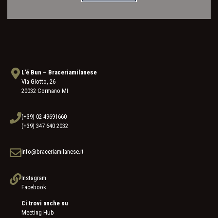
L’é Bun – Braceriamilanese
Via Giotto, 26
20032 Cormano MI
(+39) 02 49691660
(+39) 347 640 2032
info@braceriamilanese.it
Instagram
Facebook
Ci trovi anche su
Meeting Hub