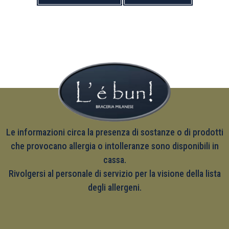
Le informazioni circa la presenza di sostanze o di prodotti
che provocano allergia o intolleranze sono disponibili in
cassa.
Rivolgersi al personale di servizio per la visione della lista
degli allergeni.