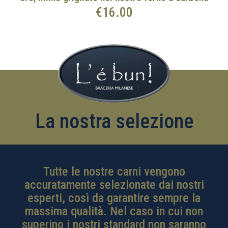
€16.00
La nostra selezione
Tutte le nostre carni vengono
accuratamente selezionate dai nostri
esperti, così da garantire sempre la
massima qualità. Nel caso in cui non
superino i nostri standard non saranno